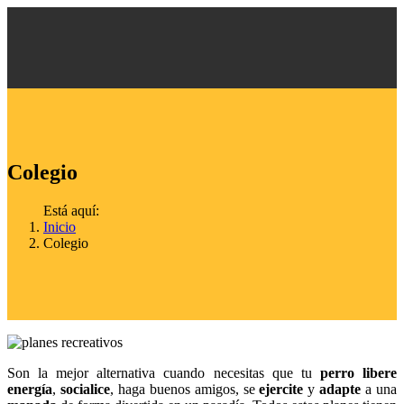
Colegio
Está aquí:
Inicio
Colegio
Son la mejor alternativa cuando necesitas que tu
perro libere
energía
,
socialice
, haga buenos amigos, se
ejercite
y
adapte
a una