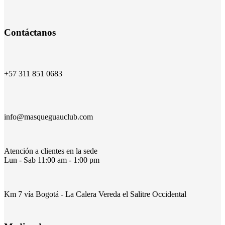
Es ideal para comenzar
Cuando necesitas que tu perro esté
Ejercicio y muchos amigos de
Todos los beneficios para tu
Rutina de recreación, ejercicio y
Frecuencia básica para
mascota en una rutina diaria .
en el colegio los fines de semana.
empezar una rutina
socialización.
juego.
Contáctanos
+57 311 851 0683
info@masqueguauclub.com
Atención a clientes en la sede
Lun - Sab 11:00 am - 1:00 pm
Km 7 vía Bogotá - La Calera Vereda el Salitre Occidental