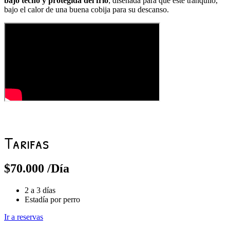
bajo techo y protegida del frío
; diseñada para que esté tranquilo,
bajo el calor de una buena cobija para su descanso.
Tarifas
$
70.000
/Día
2 a 3 días
Estadía por perro
Ir a reservas