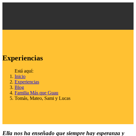
Experiencias
Está aquí:
Inicio
Experiencias
Blog
Familia Más que Guau
Tomás, Mateo, Sami y Lucas
Ella nos ha enseñado que siempre hay esperanza y