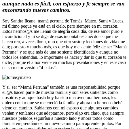
aunque nada es fácil, con esfuerzo y fe siempre se van
encontrando nuevos caminos.
Soy Sandra Ileana, mamá perruna de Tomás, Mateo, Sami y Lucas,
mi último peque ya está en el cielo, pero siempre en mi corazón.
Estos hermos@s me llenan de alegría cada día, de ese amor puro e
incondicional y ni se diga de esas incontables anécdotas que me
hacen reír, a veces llorar, uno que otro susto y lecciones de vida que
dan; por esto y mucho más, es que hoy me siento feliz de ser “Mamá
Perruna” y se que más de una se siente identificada y aunque no
todos los entiendan, lo importante es hacer y dar lo que tu corazón te
dicte; porque el amor viene en muchas presentaciones y en este caso
en su mejor versión “4 patas”.
Y si, ser “Mamá Perruna” también es una responsabilidad porque
ell@s hacen parte de nuestra familia y son seres sintientes como
nosotros y aunque hasta hoy ha sido una aventura hermosa; les
quiero contar que se me creció la familia y ahora un hermoso bebé
viene en camino. Sabíamos con mi esposo que algunos cambios
venían y teníamos que adaptarnos, pero algo era claro, que siempre
nuestros peludos seguirían a nuestro lado y ahora todos como
familia emprendíamos un nuevo camino para aprender juntos. Por
esto, quiero compartirles mi experiencia hasta el momento.