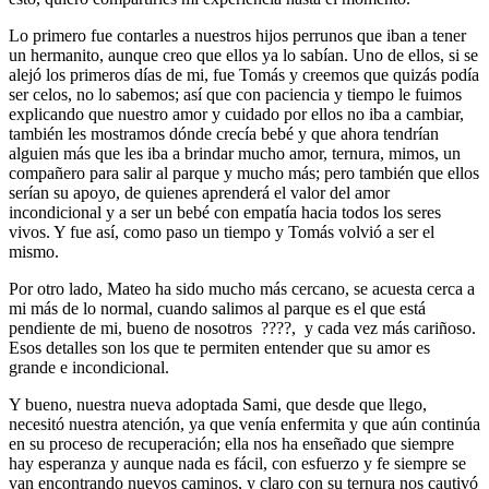
Lo primero fue contarles a nuestros hijos perrunos que iban a tener
un hermanito, aunque creo que ellos ya lo sabían. Uno de ellos, si se
alejó los primeros días de mi, fue Tomás y creemos que quizás podía
ser celos, no lo sabemos; así que con paciencia y tiempo le fuimos
explicando que nuestro amor y cuidado por ellos no iba a cambiar,
también les mostramos dónde crecía bebé y que ahora tendrían
alguien más que les iba a brindar mucho amor, ternura, mimos, un
compañero para salir al parque y mucho más; pero también que ellos
serían su apoyo, de quienes aprenderá el valor del amor
incondicional y a ser un bebé con empatía hacia todos los seres
vivos. Y fue así, como paso un tiempo y Tomás volvió a ser el
mismo.
Por otro lado, Mateo ha sido mucho más cercano, se acuesta cerca a
mi más de lo normal, cuando salimos al parque es el que está
pendiente de mi, bueno de nosotros ????, y cada vez más cariñoso.
Esos detalles son los que te permiten entender que su amor es
grande e incondicional.
Y bueno, nuestra nueva adoptada Sami, que desde que llego,
necesitó nuestra atención, ya que venía enfermita y que aún continúa
en su proceso de recuperación; ella nos ha enseñado que siempre
hay esperanza y aunque nada es fácil, con esfuerzo y fe siempre se
van encontrando nuevos caminos, y claro con su ternura nos cautivó